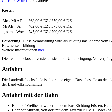
Christine Seufert
und Andere
Kosten
Mo - Mi AE
368,00 € EZ
/
350,00 € DZ
Mi AE - Sa
402,00 € EZ
/
375,00 € DZ
gesamte Woche
745,00 € EZ
/
700,00 € DZ
Förderung:
Diese Veranstaltung wird als Bildungsmaßnahme vom Baye
Bewusstseinsbildung
Weitere Informationen
hier
.
Die Teilnahmekosten verstehen sich inkl. Unterbringung, Vollverpfl
Anfahrt
Die Landvolkshochschule ist über eine eigene Bushaltestelle an den 
der Landvolkshochschule.
Anfahrt mit der Bahn
Bahnhof Weilheim, weiter mit dem Bus Richtung Füssen, Haltes
Bahnhof Murnau, von dort mit dem Taxi zur KLVHS Wies (ca