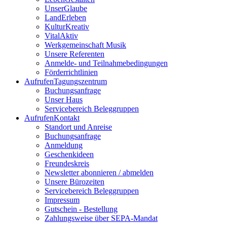
UnserGlaube
LandErleben
KulturKreativ
VitalAktiv
Werkgemeinschaft Musik
Unsere Referenten
Anmelde- und Teilnahmebedingungen
Förderrichtlinien
Aufrufen
Tagungszentrum
Buchungsanfrage
Unser Haus
Servicebereich Beleggruppen
Aufrufen
Kontakt
Standort und Anreise
Buchungsanfrage
Anmeldung
Geschenkideen
Freundeskreis
Newsletter abonnieren / abmelden
Unsere Bürozeiten
Servicebereich Beleggruppen
Impressum
Gutschein - Bestellung
Zahlungsweise über SEPA-Mandat