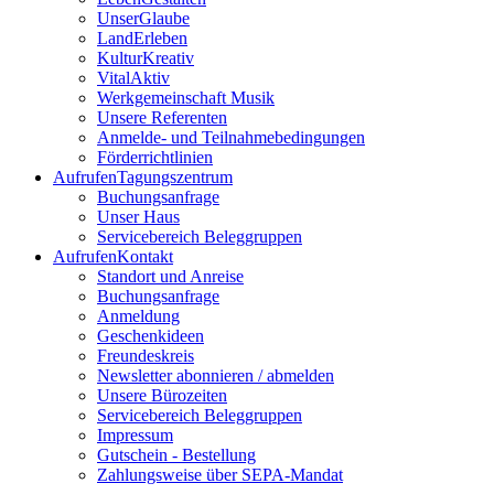
UnserGlaube
LandErleben
KulturKreativ
VitalAktiv
Werkgemeinschaft Musik
Unsere Referenten
Anmelde- und Teilnahmebedingungen
Förderrichtlinien
Aufrufen
Tagungszentrum
Buchungsanfrage
Unser Haus
Servicebereich Beleggruppen
Aufrufen
Kontakt
Standort und Anreise
Buchungsanfrage
Anmeldung
Geschenkideen
Freundeskreis
Newsletter abonnieren / abmelden
Unsere Bürozeiten
Servicebereich Beleggruppen
Impressum
Gutschein - Bestellung
Zahlungsweise über SEPA-Mandat