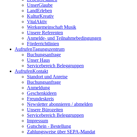
UnserGlaube
LandErleben
KulturKreativ
VitalAktiv
Werkgemeinschaft Musik
Unsere Referenten
Anmelde- und Teilnahmebedingungen
Förderrichtlinien
Aufrufen
Tagungszentrum
Buchungsanfrage
Unser Haus
Servicebereich Beleggruppen
Aufrufen
Kontakt
Standort und Anreise
Buchungsanfrage
Anmeldung
Geschenkideen
Freundeskreis
Newsletter abonnieren / abmelden
Unsere Bürozeiten
Servicebereich Beleggruppen
Impressum
Gutschein - Bestellung
Zahlungsweise über SEPA-Mandat