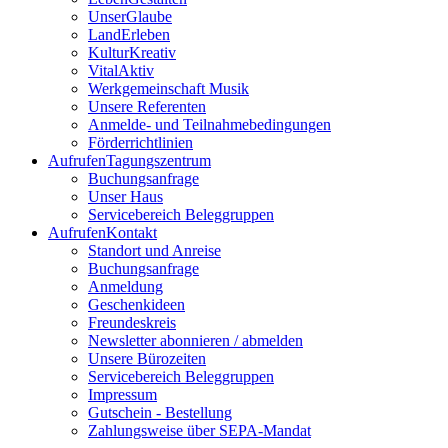
UnserGlaube
LandErleben
KulturKreativ
VitalAktiv
Werkgemeinschaft Musik
Unsere Referenten
Anmelde- und Teilnahmebedingungen
Förderrichtlinien
Aufrufen
Tagungszentrum
Buchungsanfrage
Unser Haus
Servicebereich Beleggruppen
Aufrufen
Kontakt
Standort und Anreise
Buchungsanfrage
Anmeldung
Geschenkideen
Freundeskreis
Newsletter abonnieren / abmelden
Unsere Bürozeiten
Servicebereich Beleggruppen
Impressum
Gutschein - Bestellung
Zahlungsweise über SEPA-Mandat