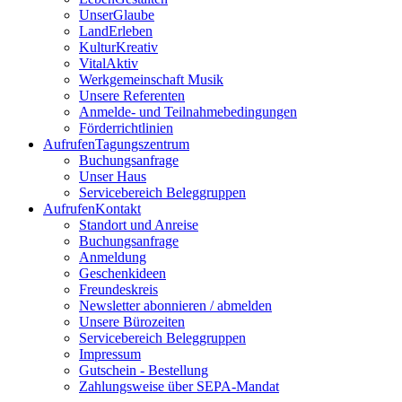
UnserGlaube
LandErleben
KulturKreativ
VitalAktiv
Werkgemeinschaft Musik
Unsere Referenten
Anmelde- und Teilnahmebedingungen
Förderrichtlinien
Aufrufen
Tagungszentrum
Buchungsanfrage
Unser Haus
Servicebereich Beleggruppen
Aufrufen
Kontakt
Standort und Anreise
Buchungsanfrage
Anmeldung
Geschenkideen
Freundeskreis
Newsletter abonnieren / abmelden
Unsere Bürozeiten
Servicebereich Beleggruppen
Impressum
Gutschein - Bestellung
Zahlungsweise über SEPA-Mandat